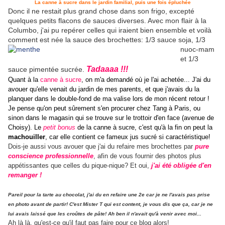
La canne à sucre dans le jardin familial, puis une fois épluchée
Donc il ne restait plus grand chose dans son frigo, excepté
quelques petits flacons de sauces diverses. Avec mon flair à la
Columbo, j'ai pu repérer celles qui iraient bien ensemble et voilà
comment est née la sauce des brochettes:
1/3 sauce soja, 1/3
nuoc-mam
et 1/3
Tadaaaa !!!
sauce pimentée sucrée.
Quant à la
canne à sucre
, on m'a demandé où je l'ai achetée... J'ai du
avouer qu'elle venait du jardin de mes parents, et que j'avais du la
planquer dans le double-fond de ma valise lors de mon récent retour !
Je pense qu'on peut sûrement s'en procurer chez Tang à Paris, ou
sinon dans le magasin qui se trouve sur le trottoir d'en face (avenue de
Choisy). Le
petit bonus
de la canne à sucre, c'est qu'à la fin on peut la
machouiller
, car elle contient ce fameux jus sucré si caractéristique!
Dois-je aussi vous avouer que j'ai du refaire mes brochettes par
pure
conscience professionnelle
, afin de vous fournir des photos plus
appétissantes que celles du pique-nique? Et oui,
j'ai été obligée d'en
remanger
!
Pareil pour la tarte au chocolat, j'ai du en refaire une 2e car je ne l'avais pas prise
en photo avant de partir! C'est Mister T qui est content, je vous dis que ça, car je ne
lui avais laissé que les croûtes de pâte! Ah ben il n'avait qu'à venir avec moi...
Ah là là, qu'est-ce qu'il faut pas faire pour ce blog alors!