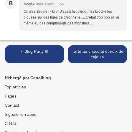
B
bloga2
06/07/2009 11:55
On s'est régalé ! <br /> J'avais fait d'énormes brochettes
piquées sur des tiges de citronnelle .....C'était trop bon et j'ai
même eu des compliments des monstres ....
< Blog Party !!!
Tarte au chocolat et noix de
cajou >
Hébergé par Canalblog
Top articles
Pages
Contact
Signaler un abus
C.G.U.