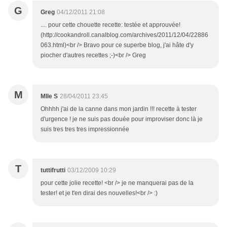
G
Greg
04/12/2011 21:08
.... pour cette chouette recette: testée et approuvée!
(http://cookandroll.canalblog.com/archives/2011/12/04/22886
063.html)<br /> Bravo pour ce superbe blog, j'ai hâte d'y
piocher d'autres recettes ;-)<br /> Greg
M
Mlle S
28/04/2011 23:45
Ohhhh j'ai de la canne dans mon jardin !!! recette à tester
d'urgence ! je ne suis pas douée pour improviser donc là je
suis tres tres tres impressionnée
T
tuttifrutti
03/12/2009 10:29
pour cette jolie recette! <br /> je ne manquerai pas de la
tester! et je t'en dirai des nouvelles!<br /> :)