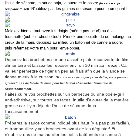
l'huile de sésame, la sauce soja, le sucre et le poivre
(la sauce soja
. N'oubliez pas les graines de sésame pour le croquant !
remplace le sel)
Malaxez bien le tout avec les doigts (même pas peur!) ou à la
fourchette (ouh les chochottes!). Prenez une boulette de ce mélange au
creux de la main, déposez au milieu un batônnet de canne à sucre,
puis refermez votre main pour l'envelopper.
Déposez les brochettes sur une assiette plate recouverte de film
alimentaire et laissez-les reposer environ 30 min au freezer. Ca
va leur permettre de figer un peu au frais afin que la viande se
tienne mieux à la cuisson.
Si vous avez peur que ça se délite, vous pouvez
ajouter 1 càs de fécule de maïs pour lier le tout et absorber l'humidité de
l'assaisonnement.
Faites cuire vos brochettes sur un barbecue ou une poêle-grill
anti-adhésive, sur toutes les faces. Inutile d'ajouter de la matière
grasse car il y a déja de l'huile de sésame dans
l'assaisonnement.
Préparez la sauce comme indiqué plus haut (y a pas plus facile!),
et trampouillez-y vos brochettes avant de les déguster! Et
n'oubliez pas de machouiller les petits batônnets de canne à