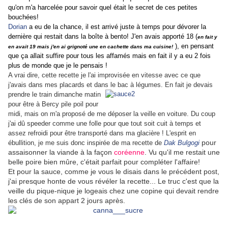
qu'on m'a harcelée pour savoir quel était le secret de ces petites
bouchées!
Dorian
a eu de la chance, il est arrivé juste à temps pour dévorer la
dernière qui restait dans la boîte à bento! J'en avais apporté 18 (
en fait y
), en pensant
en avait 19 mais j'en ai grignoté une en cachette dans ma cuisine!
que ça allait suffire pour tous les affamés mais en fait il y a eu 2 fois
plus de monde que je le pensais !
A vrai dire, cette recette je l'ai improvisée en vitesse avec ce que
j'avais dans mes placards et dans le bac à légumes. En fait je devais
prendre le train dimanche
matin
pour être à Bercy pile poil pour
midi, mais on m'a proposé de me déposer la veille en voiture. Du coup
j'ai dû speeder comme une folle pour que tout soit cuit à temps et
assez refroidi pour être transporté dans ma glacière ! L'esprit en
pour
ébullition, je me suis donc inspirée de ma recette de
Dak Bulgogi
assaisonner la viande à la façon
coréenne
. Vu qu'il me restait une
belle poire bien mûre, c'était parfait pour compléter l'affaire!
Et pour la sauce, comme je vous le disais dans le précédent post,
j'ai presque honte de vous révéler la recette... Le truc c'est que la
veille du pique-nique je logeais chez une copine qui devait rendre
les clés de son appart 2 jours après.