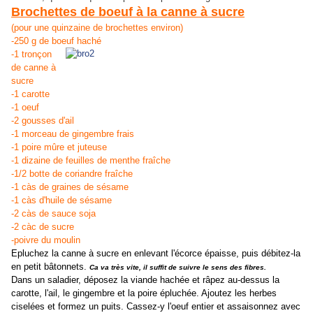
Brochettes de boeuf à la canne à sucre
(pour une quinzaine de brochettes environ)
-250 g de boeuf haché
-1 tronçon
de canne à
sucre
-1 carotte
-1 oeuf
-2 gousses d'ail
-1 morceau de gingembre frais
-1 poire mûre et juteuse
-1 dizaine de feuilles de menthe fraîche
-1/2 botte de coriandre fraîche
-1 càs de graines de sésame
-1 càs d'huile de sésame
-2 càs de sauce soja
-2 càc de sucre
-poivre du moulin
Epluchez la canne à sucre en enlevant l'écorce épaisse, puis débitez-la
en petit bâtonnets.
Ca va très vite, il suffit de suivre le sens des fibres.
Dans un saladier, déposez la viande hachée et râpez au-dessus la
carotte, l'ail, le gingembre et la poire épluchée. Ajoutez les herbes
ciselées et formez un puits. Cassez-y l'oeuf entier et assaisonnez avec