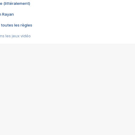
e (littéralement)
im Rayan
 toutes les règles
s les jeux vidéo
us choquant de Rockstar ? - Le scandale BULLY
e plus moche de Steam
du RÊVE tourne au CAUCHEMAR
pendant 8 heures
it… à tort
umiliés par un jeu vidéo
ire - Final Fantasy 8
ti un empire - Age of Empires
story DOFUS